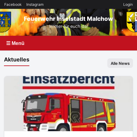
Facebook
Instagram
Login
Feuerwehr Inselstadt Malchow
Immer für euch da!
☰ Menü
Aktuelles
Alle News