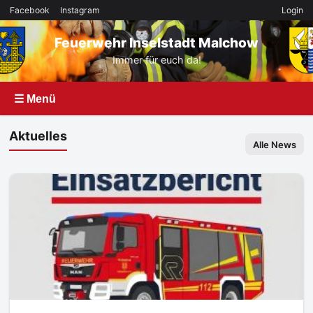
Facebook
Instagram
Login
Feuerwehr Inselstadt Malchow
Immer für euch da!
☰ Menü
Aktuelles
Alle News