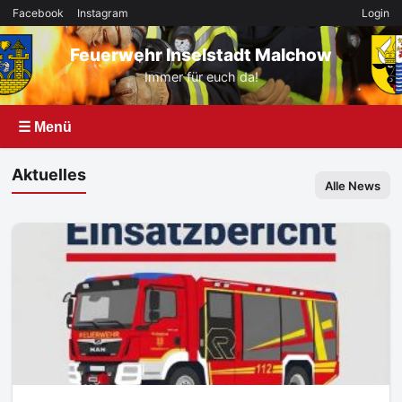
Facebook
Instagram
Login
Feuerwehr Inselstadt Malchow
Immer für euch da!
☰ Menü
Aktuelles
Alle News