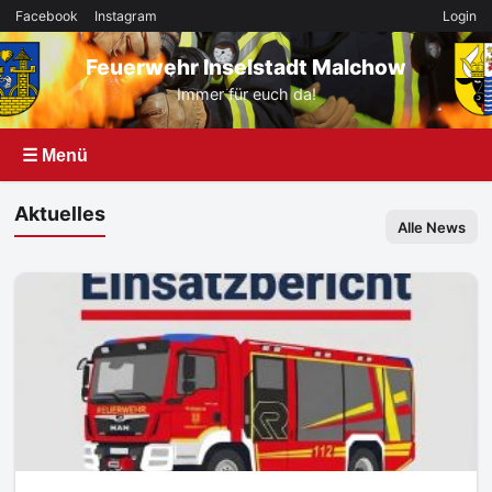
Facebook
Instagram
Login
Feuerwehr Inselstadt Malchow
Immer für euch da!
☰ Menü
Aktuelles
Alle News