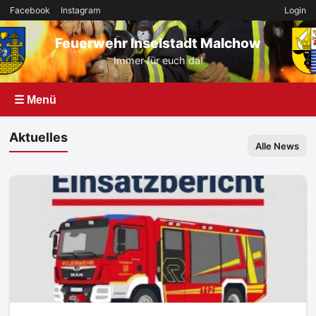
Facebook
Instagram
Login
Feuerwehr Inselstadt Malchow
Immer für euch da!
☰ Menü
Aktuelles
Alle News